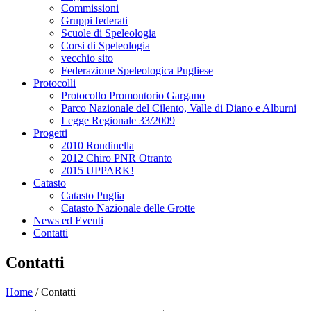
Commissioni
Gruppi federati
Scuole di Speleologia
Corsi di Speleologia
vecchio sito
Federazione Speleologica Pugliese
Protocolli
Protocollo Promontorio Gargano
Parco Nazionale del Cilento, Valle di Diano e Alburni
Legge Regionale 33/2009
Progetti
2010 Rondinella
2012 Chiro PNR Otranto
2015 UPPARK!
Catasto
Catasto Puglia
Catasto Nazionale delle Grotte
News ed Eventi
Contatti
Contatti
Home
/ Contatti